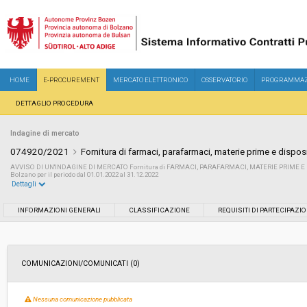
HOME
E-PROCUREMENT
MERCATO ELETTRONICO
OSSERVATORIO
PROGRAMMAZ
DETTAGLIO PROCEDURA
Indagine di mercato
074920/2021
Fornitura di farmaci, parafarmaci, materie prime e dispos
AVVISO DI UN'INDAGINE DI MERCATO Fornitura di FARMACI, PARAFARMACI, MATERIE PRIME E DI
Bolzano per il periodo dal 01.01.2022 al 31.12.2022
Dettagli
Settore:
Ordinario
INFORMAZIONI GENERALI
CLASSIFICAZIONE
REQUISITI DI PARTECIPAZI
Data pubblicazione:
21/12/2021 16:20
COMUNICAZIONI/COMUNICATI (0)
Svolgimento:
Busta chiusa
Nessuna comunicazione pubblicata
Importo a base di gara soggetto a
€ 35.000,00