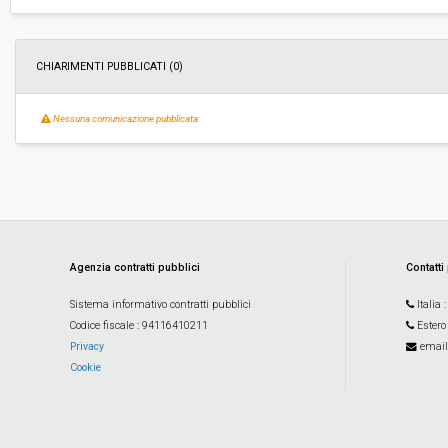
ribasso:
Costi di sicurezza non soggetti a
-
ribasso:
CHIARIMENTI PUBBLICATI (0)
Link al fascicolo trasparenza:
Clicca qui
Nessuna comunicazione pubblicata
Agenzia contratti pubblici
Contatti
Sistema informativo contratti pubblici
Italia
Codice fiscale
: 94116410211
Estero
Privacy
email
Cookie