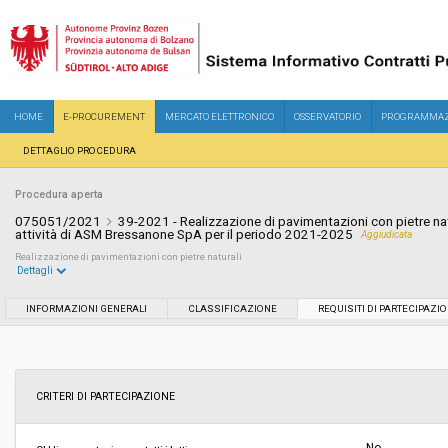
HOME
E-PROCUREMENT
MERCATO ELETTRONICO
OSSERVATORIO
PROGRAMMAZ
DETTAGLIO PROCEDURA
Procedura aperta
075051/2021
39-2021 - Realizzazione di pavimentazioni con pietre natu
attività di ASM Bressanone SpA per il periodo 2021-2025
Aggiudicata
Realizzazione di pavimentazioni con pietre naturali
Dettagli
Settore:
Speciale
INFORMAZIONI GENERALI
CLASSIFICAZIONE
REQUISITI DI PARTECIPAZI
Tipo di contratto:
Lavori
Durata della Convenzione o Accordo
1614
CRITERI DI PARTECIPAZIONE
Quadro (in giorni):
Data pubblicazione:
21/12/2021 23:19