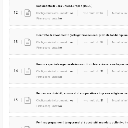
Documento di Gara Unico Europeo (DGUE)
12
Obbligatorietà documento:
No
Invio multiplo:
Sì
Modalità invi
Firma congiunta:
No
Contratto di avvalimento (obbligatorio nei casi previsti dal disciplina
13
Obbligatorietà documento:
No
Invio multiplo:
Sì
Modalità invi
Firma congiunta:
No
Procura speciale o generale in caso di dichiarazione resa da procurat
14
Obbligatorietà documento:
No
Invio multiplo:
Sì
Modalità invi
Firma congiunta:
No
Per consorzi stabili, consorzi di cooperative e imprese artigiane: sc
15
Obbligatorietà documento:
No
Invio multiplo:
Sì
Modalità invi
Firma congiunta:
No
Per i raggruppamenti temporanei già costituiti: mandato collettivo 