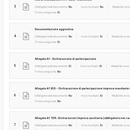
3
Obbligatorietà documento:
No
Invio multiplo:
No
Modalità invio
Firma congiunta:
Sì
Documentazione aggiuntiva
4
Obbligatorietà documento:
No
Invio multiplo:
Sì
Modalità invio
Firma congiunta:
Sì
Allegato A1 - Dichiarazione di partecipazione
5
Obbligatorietà documento:
Sì
Invio multiplo:
Sì
Modalità invio 
Firma congiunta:
No
Allegato A1 BIS – Dichiarazione di partecipazione impresa mandante (ob
6
Obbligatorietà documento:
No
Invio multiplo:
Sì
Modalità invio
Firma congiunta:
No
Allegato A1 TER - Dichiarazioni Impresa ausiliaria (obbligatorio nei cas
7
Obbligatorietà documento:
No
Invio multiplo:
Sì
Modalità invio