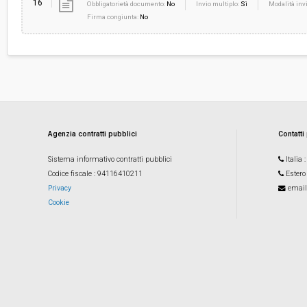
16
Obbligatorietà documento:
No
Invio multiplo:
Sì
Modalità invi
Firma congiunta:
No
Agenzia contratti pubblici
Contatti
Sistema informativo contratti pubblici
Italia
Codice fiscale
: 94116410211
Estero
Privacy
email
Cookie