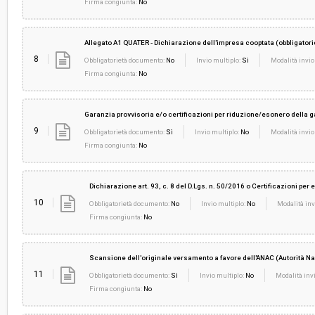
Firma congiunta:
No
Allegato A1 QUATER - Dichiarazione dell'impresa cooptata (obbligatorio 
8
Obbligatorietà documento:
No
Invio multiplo:
Sì
Modalità invio
Firma congiunta:
No
Garanzia provvisoria e/o certificazioni per riduzione/esonero della g
9
Obbligatorietà documento:
Sì
Invio multiplo:
No
Modalità invio
Firma congiunta:
No
Dichiarazione art. 93, c. 8 del D.Lgs. n. 50/2016 o Certificazioni per
10
Obbligatorietà documento:
No
Invio multiplo:
No
Modalità inv
Firma congiunta:
No
Scansione dell'originale versamento a favore dell'ANAC (Autorità N
11
Obbligatorietà documento:
Sì
Invio multiplo:
No
Modalità invi
Firma congiunta:
No