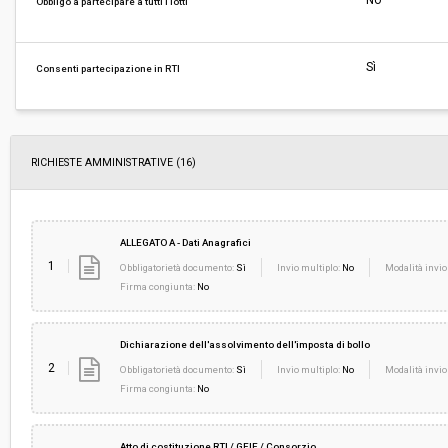
No
Obbligo a partecipare a tutti i lotti
Svolgimento:
Gara in busta chiusa
Sì
Consenti partecipazione in RTI
Pubblicata da:
-
Modalità di Indizione (settori Speciali):
Gara indetta mediante bando di gara
RICHIESTE AMMINISTRATIVE
(16)
ALLEGATO A - Dati Anagrafici
1
Obbligatorietà documento:
Sì
Invio multiplo:
No
Modalità invio
Firma congiunta:
No
Dichiarazione dell'assolvimento dell'imposta di bollo
2
Obbligatorietà documento:
Sì
Invio multiplo:
No
Modalità invio
Firma congiunta:
No
Atto di costituzione RTI / GEIE / Consorzio