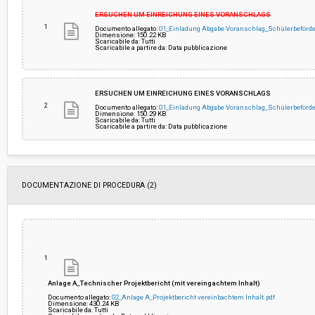
ribasso:
ERSUCHEN UM EINREICHUNG EINES VORANSCHLAGS
1
Documento allegato:
01_Einladung Abgabe Voranschlag_Schülerbeförd
Dimensione: 150.22 KB
Costi di sicurezza non soggetti a
-
Scaricabile da: Tutti
ribasso:
Scaricabile a partire da: Data pubblicazione
Link al fascicolo trasparenza:
Clicca qui
ERSUCHEN UM EINREICHUNG EINES VORANSCHLAGS
2
Documento allegato:
01_Einladung Abgabe Voranschlag_Schülerbeförd
Dimensione: 150.29 KB
Scaricabile da: Tutti
Scaricabile a partire da: Data pubblicazione
DOCUMENTAZIONE DI PROCEDURA (2)
1
Anlage A_Technischer Projektbericht (mit vereingachtem Inhalt)
Documento allegato:
02_Anlage A_Projektbericht vereinbachtem Inhalt.pdf
Dimensione: 430.24 KB
Scaricabile da: Tutti