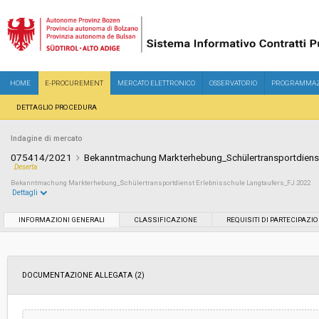
HOME
E-PROCUREMENT
MERCATO ELETTRONICO
OSSERVATORIO
PROGRAMMAZ
DETTAGLIO PROCEDURA
Indagine di mercato
075414/2021
Bekanntmachung Markterhebung_Schülertransportdienst
Deserta
Bekanntmachung Markterhebung_Schülertransportdienst Erlebnisschule Langtaufers_FJ 2022
Dettagli
Settore:
Ordinario
INFORMAZIONI GENERALI
CLASSIFICAZIONE
REQUISITI DI PARTECIPAZI
Data pubblicazione:
22/12/2021 20:01
DOCUMENTAZIONE ALLEGATA (2)
Svolgimento:
In corso
Importo a base di gara soggetto a
-