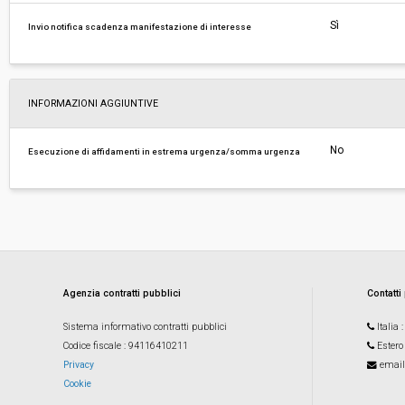
Sì
Invio notifica scadenza manifestazione di interesse
INFORMAZIONI AGGIUNTIVE
No
Esecuzione di affidamenti in estrema urgenza/somma urgenza
Agenzia contratti pubblici
Contatti
Sistema informativo contratti pubblici
Italia
Codice fiscale
: 94116410211
Estero
Privacy
email
Cookie