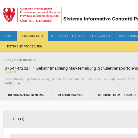
HOME
E-PROCUREMENT
MERCATO ELETTRONICO
OSSERVATORIO
PROGRAMMAZ
DETTAGLIO PROCEDURA
Indagine di mercato
075414/2021
Bekanntmachung Markterhebung_Schülertransportdienst
Deserta
Bekanntmachung Markterhebung_Schülertransportdienst Erlebnisschule Langtaufers_FJ 2022
Dettagli
Settore:
Ordinario
INFORMAZIONI GENERALI
CLASSIFICAZIONE
REQUISITI DI PARTECIPAZI
Data pubblicazione:
22/12/2021 20:01
LOTTI (1)
Svolgimento:
In corso
Importo a base di gara soggetto a
-