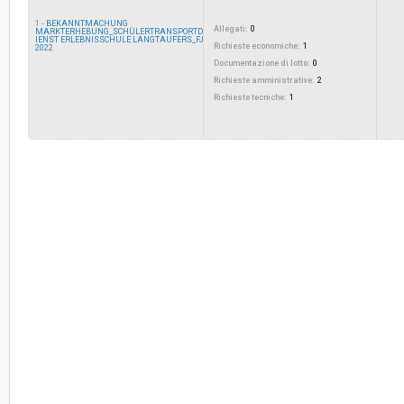
ribasso:
1 -
BEKANNTMACHUNG
Allegati:
0
MARKTERHEBUNG_SCHÜLERTRANSPORTD
IENST ERLEBNISSCHULE LANGTAUFERS_FJ
Costi di sicurezza non soggetti a
-
Richieste economiche:
1
2022
ribasso:
Documentazione di lotto:
0
Richieste amministrative:
2
Link al fascicolo trasparenza:
Clicca qui
Richieste tecniche:
1