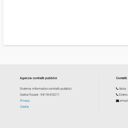
Agenzia contratti pubblici
Contatti
Sistema informativo contratti pubblici
Italia
Codice fiscale
: 94116410211
Estero
Privacy
email
Cookie