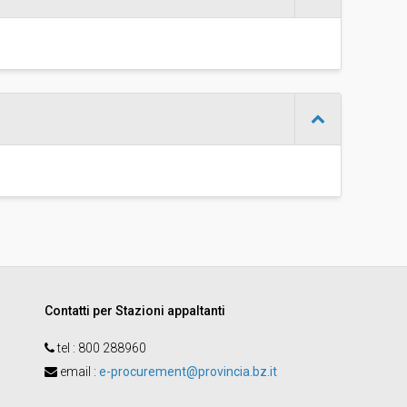
-
Sonia DAngelo
Contatti per Stazioni appaltanti
tel :
800 288960
email
:
e-procurement@provincia.bz.it