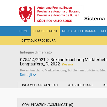
HOME
E-PROCUREMENT
MERCATO ELETTRONICO
OSS
DETTAGLIO PROCEDURA
Indagine di mercato
075414/2021
Bekanntmachung Markterhebu
Langtaufers_FJ 2022
Deserta
Bekanntmachung Markterhebung_Schülertransportdienst Erlebn
Dettagli
Settore:
Ordinario
INFORMAZIONI GENERALI
CLASSIFICAZIONE
RE
Data pubblicazione:
22/12/2021 20:01
Svolgimento:
In corso
COMUNICAZIONI/COMUNICATI (0)