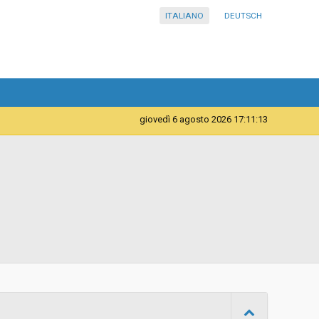
ITALIANO
DEUTSCH
giovedì 6 agosto 2026 17:11:13
Servizi
Istituto Comprensivo in lingua tedesca Curon
d
Ad invito