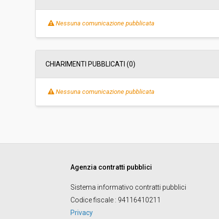
Importo a base di gara soggetto a
-
Nessuna comunicazione pubblicata
ribasso:
Costi di sicurezza non soggetti a
-
ribasso:
CHIARIMENTI PUBBLICATI (0)
Link al fascicolo trasparenza:
Clicca qui
Nessuna comunicazione pubblicata
Agenzia contratti pubblici
Sistema informativo contratti pubblici
Codice fiscale
: 94116410211
Privacy