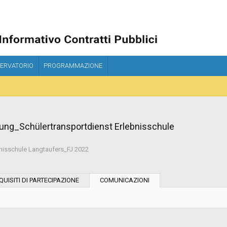
ERVATORIO
PROGRAMMAZIONE
ng_Schülertransportdienst Erlebnisschule
isschule Langtaufers_FJ 2022
Tipo di contratto:
QUISITI DI PARTECIPAZIONE
COMUNICAZIONI
Stazione Appaltante:
Indagine di mercato "aperta" o "a