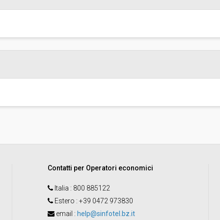
invito":
Pubblicata da:
Responsabile unico del
procedimento:
Contatti per Operatori economici
Italia
: 800 885122
Estero
: +39 0472 973830
email
:
help@sinfotel.bz.it