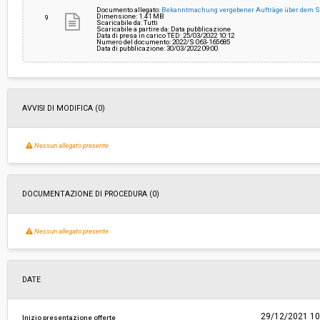
Documento allegato:
Bekanntmachung vergebener Aufträge über dem 
Dimensione: 1.41 MB
9
Scaricabile da: Tutti
Scaricabile a partire da: Data pubblicazione
Data di presa in carico TED: 25/03/2022 10:12
Numero del documento: 2022/S 063-165685
Data di pubblicazione: 30/03/2022 09:00
AVVISI DI MODIFICA (0)
Nessun allegato presente
DOCUMENTAZIONE DI PROCEDURA (0)
Nessun allegato presente
DATE
29/12/2021 10
Inizio presentazione offerte