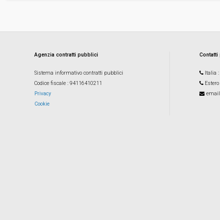
Agenzia contratti pubblici
Contatti
Sistema informativo contratti pubblici
Italia
Codice fiscale
: 94116410211
Estero
Privacy
email
Cookie