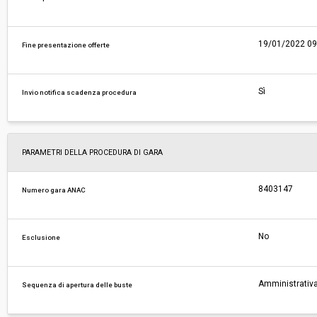
19/01/2022 09
Fine presentazione offerte
Sì
Invio notifica scadenza procedura
PARAMETRI DELLA PROCEDURA DI GARA
8403147
Numero gara ANAC
No
Esclusione
Amministrativa
Sequenza di apertura delle buste