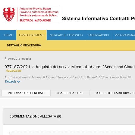
HOME
E-PROCUREMENT
MERCATO ELETTRONICO
OSSERVATORIO
PROGRAMMAZ
DETTAGLIO PROCEDURA
Procedura aperta
077187/2021
Acquisto dei servizi Microsoft Azure - “Server and Clou
Aggiudicata
Acquisto dei servizi Microsoft Azure - “Server and Cloud Enrollment” (SCE) e Licenze PowerBI
Dettagli
Settore:
Ordinario
INFORMAZIONI GENERALI
CLASSIFICAZIONE
REQUISITI DI PARTECIPAZI
Tipo di contratto:
Forniture
DOCUMENTAZIONE ALLEGATA (9)
Servizi sociali:
No
Scelta del contraente:
Procedura aperta