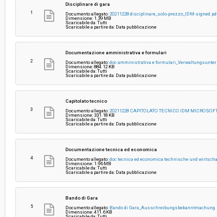
Disciplinare di gara
1
Documento allegato:
20211228 disciplinare_solo-prezzo_IDM-signed.pd
Dimensione: 1.39 MB
Scaricabile da: Tutti
Valore stimato della procedura:
€ 410.000,00
Scaricabile a partire da: Data pubblicazione
Responsabile unico del procedimento:
Verena Exenberger
Documentazione amministrativa e formulari
2
Documento allegato:
doc amministrativa e formulari_Verwaltungsunter
Dimensione: 884.12 KB
Scaricabile da: Tutti
Scaricabile a partire da: Data pubblicazione
Capitolato tecnico
3
Documento allegato:
20211228 CAPITOLATO TECNICO IDM MICROSOFT
Dimensione: 331.18 KB
Scaricabile da: Tutti
Scaricabile a partire da: Data pubblicazione
Documentazione tecnica ed economica
4
Documento allegato:
doc tecnica ed economica technische und wirtscha
Dimensione: 1.96 MB
Scaricabile da: Tutti
Scaricabile a partire da: Data pubblicazione
Bando di Gara
5
Documento allegato:
Bando di Gara_Ausschreibungsbekanntmachung.
Dimensione: 411.6 KB
Scaricabile da: Tutti