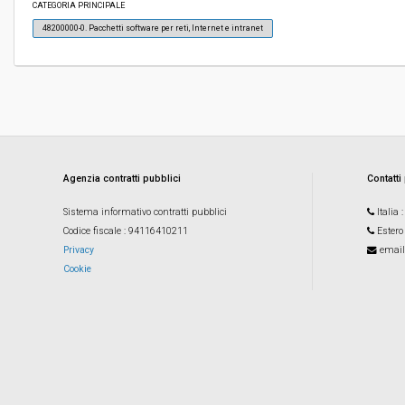
CATEGORIA PRINCIPALE
48200000-0. Pacchetti software per reti, Internet e intranet
Valore stimato della procedura:
€ 410.000,00
Responsabile unico del procedimento:
Verena Exenberger
Agenzia contratti pubblici
Contatti
Sistema informativo contratti pubblici
Italia
Codice fiscale
: 94116410211
Estero
Privacy
email
Cookie