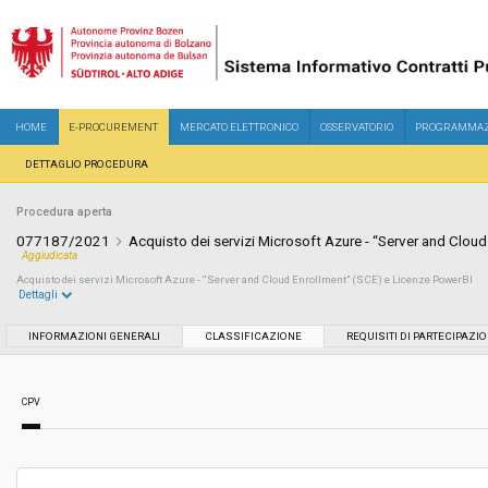
HOME
E-PROCUREMENT
MERCATO ELETTRONICO
OSSERVATORIO
PROGRAMMAZ
DETTAGLIO PROCEDURA
Procedura aperta
077187/2021
Acquisto dei servizi Microsoft Azure - “Server and Clou
Aggiudicata
Acquisto dei servizi Microsoft Azure - “Server and Cloud Enrollment” (SCE) e Licenze PowerBI
Dettagli
Settore:
Ordinario
INFORMAZIONI GENERALI
CLASSIFICAZIONE
REQUISITI DI PARTECIPAZI
Tipo di contratto:
Forniture
CPV
Servizi sociali:
No
Scelta del contraente:
Procedura aperta