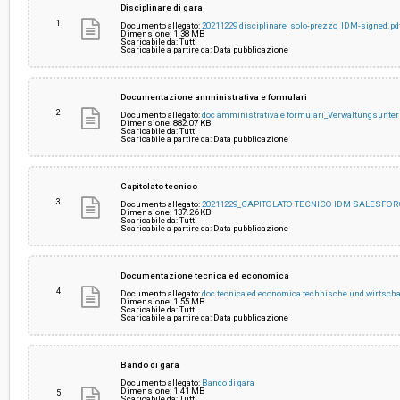
Disciplinare di gara
1
Documento allegato:
20211229 disciplinare_solo-prezzo_IDM-signed.pd
Dimensione: 1.38 MB
Scaricabile da: Tutti
Valore stimato della procedura:
€ 620.000,00
Scaricabile a partire da: Data pubblicazione
Responsabile unico del procedimento:
Verena Exenberger
Documentazione amministrativa e formulari
2
Documento allegato:
doc amministrativa e formulari_Verwaltungsunter
Dimensione: 882.07 KB
Scaricabile da: Tutti
Scaricabile a partire da: Data pubblicazione
Capitolato tecnico
3
Documento allegato:
20211229_CAPITOLATO TECNICO IDM SALESFOR
Dimensione: 137.26 KB
Scaricabile da: Tutti
Scaricabile a partire da: Data pubblicazione
Documentazione tecnica ed economica
4
Documento allegato:
doc tecnica ed economica technische und wirtscha
Dimensione: 1.55 MB
Scaricabile da: Tutti
Scaricabile a partire da: Data pubblicazione
Bando di gara
Documento allegato:
Bando di gara
Dimensione: 1.41 MB
5
Scaricabile da: Tutti