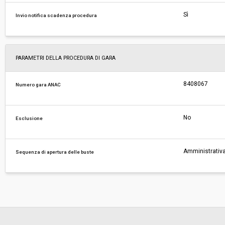
Sì
Invio notifica scadenza procedura
PARAMETRI DELLA PROCEDURA DI GARA
8408067
Numero gara ANAC
No
Esclusione
Amministrativa
Sequenza di apertura delle buste