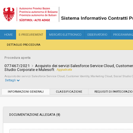
HOME
E-PROCUREMENT
MERCATO ELETTRONICO
OSSERVATORIO
PROGRAMMAZ
DETTAGLIO PROCEDURA
Procedura aperta
077467/2021
Acquisto dei servizi Salesforce Service Cloud, Customer 
Studio Corporate e Mulesoft
Aggiudicata
Acquisto dei servizi Salesforce Service Cloud, Customer Identity, Marketing Cloud, Social Studio 
Dettagli
Settore:
Ordinario
INFORMAZIONI GENERALI
CLASSIFICAZIONE
REQUISITI DI PARTECIPAZI
Tipo di contratto:
Forniture
DOCUMENTAZIONE ALLEGATA (8)
Servizi sociali:
No
Scelta del contraente:
Procedura aperta