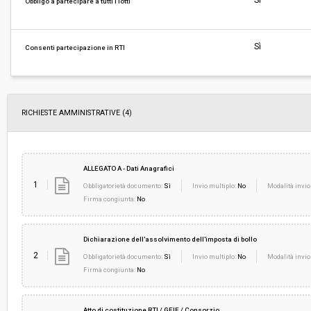
Sì
Obbligo a partecipare a tutti i lotti
Valore stimato della procedura:
€ 620.000,00
Sì
Consenti partecipazione in RTI
Responsabile unico del procedimento:
Verena Exenberger
RICHIESTE AMMINISTRATIVE
(4)
ALLEGATO A - Dati Anagrafici
1
Obbligatorietà documento:
Sì
Invio multiplo:
No
Modalità invio
Firma congiunta:
No
Dichiarazione dell'assolvimento dell'imposta di bollo
2
Obbligatorietà documento:
Sì
Invio multiplo:
No
Modalità invio
Firma congiunta:
No
Atto di costituzione RTI / GEIE / Consorzio