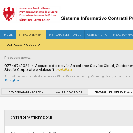
HOME
E-PROCUREMENT
MERCATO ELETTRONICO
OSSERVATORIO
PROGRAMMAZ
DETTAGLIO PROCEDURA
Procedura aperta
077467/2021
Acquisto dei servizi Salesforce Service Cloud, Customer 
Studio Corporate e Mulesoft
Aggiudicata
Acquisto dei servizi Salesforce Service Cloud, Customer Identity, Marketing Cloud, Social Studio 
Dettagli
Settore:
Ordinario
INFORMAZIONI GENERALI
CLASSIFICAZIONE
REQUISITI DI PARTECIPAZI
Tipo di contratto:
Forniture
Servizi sociali:
No
CRITERI DI PARTECIPAZIONE
Scelta del contraente:
Procedura aperta