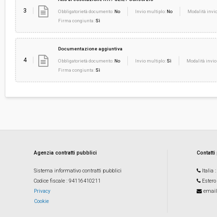
3
Obbligatorietà documento:
No
Invio multiplo:
No
Modalità invio
Firma congiunta:
Sì
Documentazione aggiuntiva
4
Obbligatorietà documento:
No
Invio multiplo:
Sì
Modalità invio
Firma congiunta:
Sì
Agenzia contratti pubblici
Contatti
Sistema informativo contratti pubblici
Italia
Codice fiscale
: 94116410211
Estero
Privacy
email
Cookie