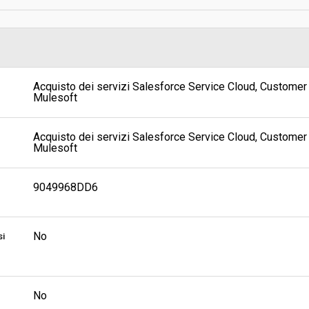
Svolgimento:
Pubblicata da:
Acquisto dei servizi Salesforce Service Cloud, Customer 
Mulesoft
Link al fascicolo trasparenza:
Acquisto dei servizi Salesforce Service Cloud, Customer 
Mulesoft
9049968DD6
No
si
No