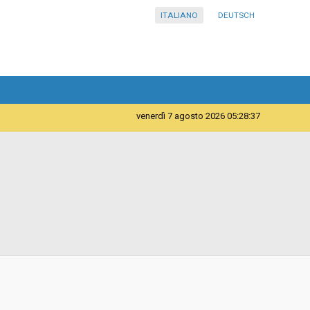
ITALIANO
DEUTSCH
venerdì 7 agosto 2026 05:28:37
Telematica
Contratto d'appalto
29/12/2021 17:18