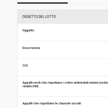
Scelta del contraente:
Procedura aperta
OGGETTO DEL LOTTO
Valore stimato della procedura:
€ 620.000,00
Oggetto
Responsabile unico del
Verena Exenberger
procedimento:
Descrizione
CIG
Appalti verdi che rispettano i criteri ambientali minimi (veda
relativi DM)
Appalti che rispettano le clausole sociali