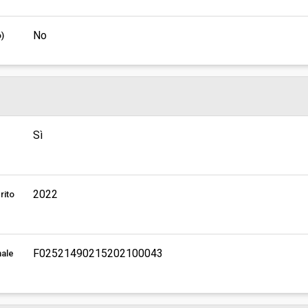
No
o)
Sì
2022
rito
F02521490215202100043
nale