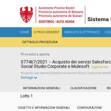
HOME
E-PROCUREMENT
MERCATO ELETTRONICO
OSS
DETTAGLIO PROCEDURA
Procedura aperta
077467/2021
Acquisto dei servizi Salesfor
Social Studio Corporate e Mulesoft
Aggiudicata
Acquisto dei servizi Salesforce Service Cloud, Customer Identi
Dettagli
Settore:
Ordinario
INFORMAZIONI GENERALI
CLASSIFICAZIONE
RE
Tipo di contratto:
Forniture
Lotto 1
OGGETTO E INFORMAZIONI GENERALI
Servizi sociali:
CONFIGURAZIONE
No