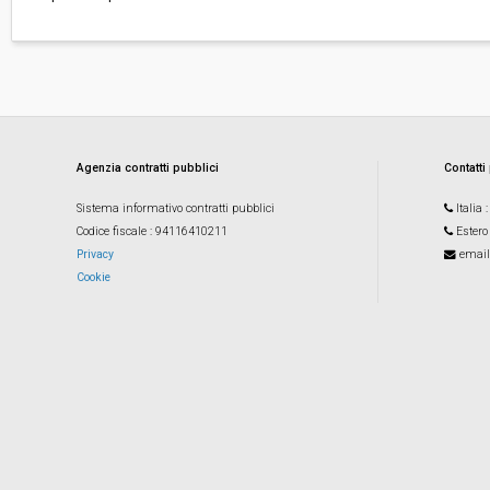
Agenzia contratti pubblici
Contatti
Sistema informativo contratti pubblici
Italia
Codice fiscale
: 94116410211
Estero
Privacy
email
Cookie