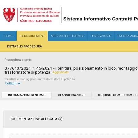
HOME
E-PROCUREMENT
MERCATO ELETTRONICO
OSSERVATORIO
PROGRAMMAZ
DETTAGLIO PROCEDURA
Procedura aperta
077643/2021
45-2021 - Fornitura, posizionamento in loco, montaggio,
trasformatore di potenza
Aggiudicata
fornitura e montaggio di un trasformatore di potenza
Dettagli
Settore:
Speciale
INFORMAZIONI GENERALI
CLASSIFICAZIONE
REQUISITI DI PARTECIPAZI
Tipo di contratto:
Forniture
DOCUMENTAZIONE ALLEGATA (4)
Servizi sociali:
No
Scelta del contraente:
Procedura aperta