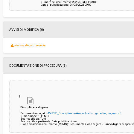
Numero del documento: 2023/S 040-115694
Data di pubblicazione: 24/02/2023 09:00
AVVISI DI MODIFICA (0)
Nessun allegato presente
DOCUMENTAZIONE DI PROCEDURA (3)
1
Disciplinare di gara
Documento allegato:
45-2021_Disciplinare-Ausschreibungsbedingungen.pdf
Dimensione: 1.11 MB
Scaricabile da: Tutti
Scaricabile a partire da: Data pubblicazione
Classificazione documento (MIMS): Documentazione di gara - Bando di gara di appalt