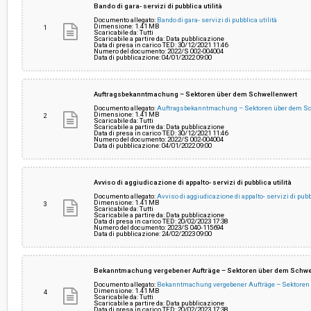
Bando di gara- servizi di pubblica utilità
Documento allegato:
Bando di gara- servizi di pubblica utilità
Dimensione: 1.41 MB
1
Scaricabile da: Tutti
Valore stimato della procedura:
€ 510.000,00
Scaricabile a partire da: Data pubblicazione
Data di presa in carico TED: 30/12/2021 11:46
Numero del documento: 2022/S 002-004004
Data di pubblicazione: 04/01/2022 09:00
Responsabile unico del procedimento:
Thomas Erlacher
Auftragsbekanntmachung – Sektoren über dem Schwellenwert
Documento allegato:
Auftragsbekanntmachung – Sektoren über dem S
Dimensione: 1.41 MB
2
Scaricabile da: Tutti
Scaricabile a partire da: Data pubblicazione
Data di presa in carico TED: 30/12/2021 11:46
Numero del documento: 2022/S 002-004004
Data di pubblicazione: 04/01/2022 09:00
Avviso di aggiudicazione di appalto- servizi di pubblica utilità
Documento allegato:
Avviso di aggiudicazione di appalto- servizi di pubbl
Dimensione: 1.41 MB
3
Scaricabile da: Tutti
Scaricabile a partire da: Data pubblicazione
Data di presa in carico TED: 20/02/2023 17:38
Numero del documento: 2023/S 040-115694
Data di pubblicazione: 24/02/2023 09:00
Bekanntmachung vergebener Aufträge – Sektoren über dem Schwe
Documento allegato:
Bekanntmachung vergebener Aufträge – Sektoren
Dimensione: 1.41 MB
4
Scaricabile da: Tutti
Scaricabile a partire da: Data pubblicazione
Data di presa in carico TED: 20/02/2023 17:38