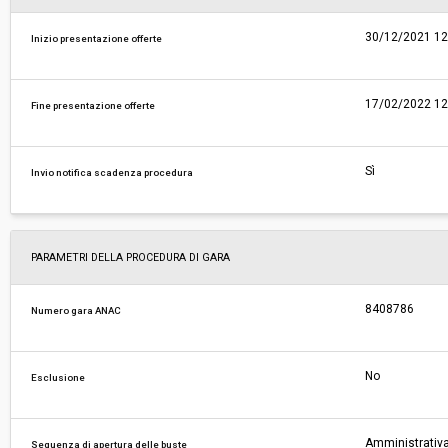
30/12/2021 12
Inizio presentazione offerte
17/02/2022 12
Fine presentazione offerte
Sì
Invio notifica scadenza procedura
PARAMETRI DELLA PROCEDURA DI GARA
8408786
Numero gara ANAC
No
Esclusione
Amministrativa
Sequenza di apertura delle buste