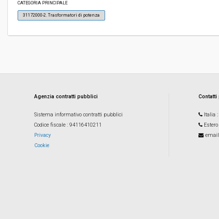
CATEGORIA PRINCIPALE
31172000-2. Trasformatori di potenza
Valore stimato della procedura:
€ 510.000,00
Responsabile unico del procedimento:
Thomas Erlacher
Agenzia contratti pubblici
Contatti
Sistema informativo contratti pubblici
Italia
Codice fiscale
: 94116410211
Estero
Privacy
email
Cookie