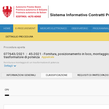
HOME
E-PROCUREMENT
MERCATO ELETTRONICO
OSSERVATORIO
PROGRAMMAZ
DETTAGLIO PROCEDURA
Procedura aperta
077643/2021
45-2021 - Fornitura, posizionamento in loco, montaggio,
trasformatore di potenza
Aggiudicata
fornitura e montaggio di un trasformatore di potenza
Dettagli
Settore:
Speciale
INFORMAZIONI GENERALI
CLASSIFICAZIONE
REQUISITI DI PARTECIPAZI
Tipo di contratto:
Forniture
CPV
Servizi sociali:
No
Scelta del contraente:
Procedura aperta