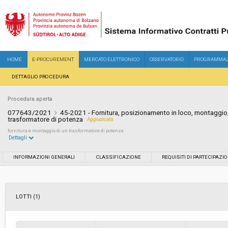
HOME
E-PROCUREMENT
MERCATO ELETTRONICO
OSSERVATORIO
PROGRAMMAZ
DETTAGLIO PROCEDURA
Procedura aperta
077643/2021
45-2021 - Fornitura, posizionamento in loco, montaggio,
trasformatore di potenza
Aggiudicata
fornitura e montaggio di un trasformatore di potenza
Dettagli
Settore:
Speciale
INFORMAZIONI GENERALI
CLASSIFICAZIONE
REQUISITI DI PARTECIPAZI
Tipo di contratto:
Forniture
LOTTI (1)
Servizi sociali:
No
Scelta del contraente:
Procedura aperta