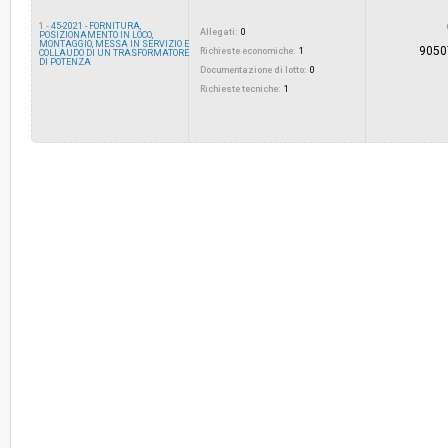
1 -
45-2021 - FORNITURA,
Allegati:
0
POSIZIONAMENTO IN LOCO,
MONTAGGIO, MESSA IN SERVIZIO E
9050
Valore stimato della procedura:
Richieste economiche:
€ 510.000,00
1
COLLAUDO DI UN TRASFORMATORE
DI POTENZA
Documentazione di lotto:
0
Richieste tecniche:
1
Responsabile unico del procedimento:
Thomas Erlacher