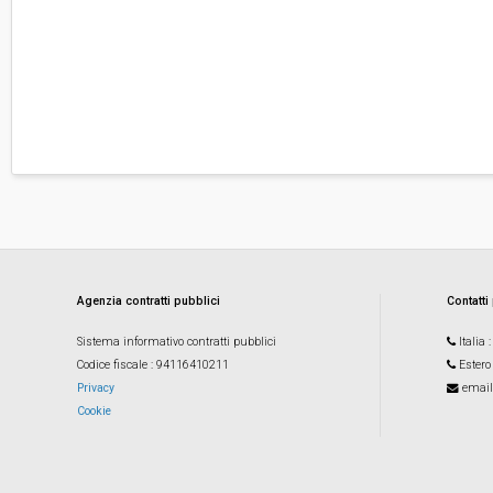
Agenzia contratti pubblici
Contatti
Sistema informativo contratti pubblici
Italia
Codice fiscale
: 94116410211
Estero
Privacy
email
Cookie